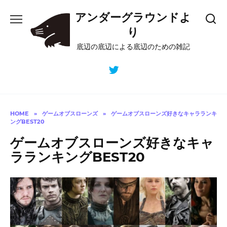
Skip
アンダーグラウンドよ
to
content
り
底辺の底辺による底辺のための雑記
HOME
»
ゲームオブスローンズ
»
ゲームオブスローンズ好きなキャラランキ
ングBEST20
ゲームオブスローンズ好きなキャ
ラランキングBEST20