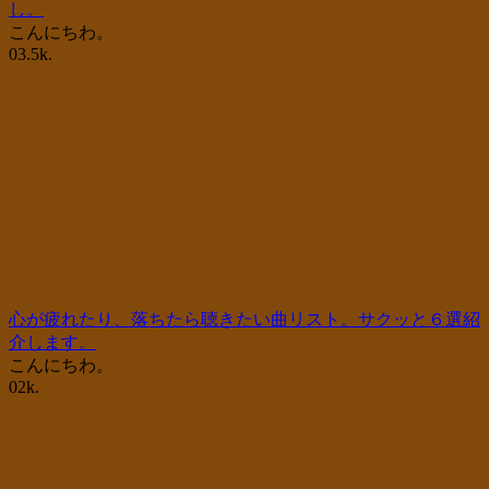
し。
こんにちわ。
0
3.5k.
心が疲れたり、落ちたら聴きたい曲リスト。サクッと６選紹
介します。
こんにちわ。
0
2k.