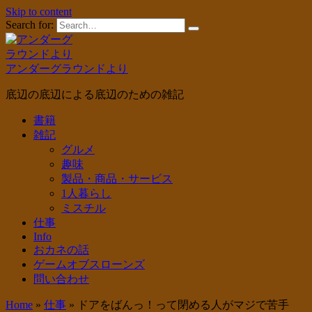
Skip to content
Search for:
アンダーグラウンドより
底辺の底辺による底辺のための雑記
書籍
雑記
グルメ
趣味
製品・商品・サービス
1人暮らし
ミスチル
仕事
Info
おカネの話
ゲームオブスローンズ
問い合わせ
Home
»
仕事
»
ドアをばんっ！って閉める人がマジで苦手