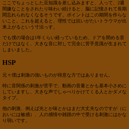
ここでちょっとした豆知識を差し込みますと、人って、2週
間嫌なことをされたり味わい続けると、脳に記憶されて長期
間忘れられなくなるそうです。ポイントはこの期間を作らな
いこと。これを超えると、理性では抗いがたいトラウマが出
来上がるという寸法っす。
でも僕の場合は1年くらい経っているため、ドアを閉める音
だけではなく、大きな音に対して完全に苦手意識が生まれて
しまいました。
HSP
元々僕は刺激の強いものが得意な方ではありません。
特に音関係の刺激が苦手で、動画の音量とかも基本小さめに
していますし、大きな声でしゃべりかけてくる人とかダメな
タイプ。
他の刺激、例えば光とか味とかはまだ大丈夫なのですが（に
おいには敏感）、人の感情や雑踏の中で受ける刺激にはかな
り弱いです。