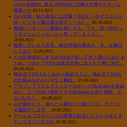
(AI)が本格的に来る20年以内に仕事を代替されそうな
職業とか
03.11.2021
2021年版・秋の夜長には読書！今読むべきオススメ小
説・ビジネス書10選を紹介してみた。
06.10.2021
孤独にいることに価値を感じる人。でも、時々自分っ
てダメなんじゃないかと思ってしまう人へ。
19.09.2021
復業している人必見。確定申告の基本の「き」を解説
してみた
15.09.2021
どの証券会社にするか5社ほど絞って色々調べてみたま
とめ。つみたてNISAの楽天証券に加入する事に決定。
09.09.2021
積み立てNISAをこれから始める人に。積み立てNISA
の仕組みをわかりやすく解説。
05.09.2021
アマゾンプライムでミスターロボット(Mr.Robot)を見始
めた。ニッチ向け海外ドラマMr.Robotを見た感想。ネ
タバレなし。
01.09.2021
心が疲れたり、落ちたら聴きたい曲リスト。サクッと
６選紹介します。
29.08.2021
ゲームオブスローンズの世界に転生したらとりあえず
ティリオンにすがれ
26.08.2021