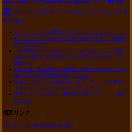
名曲
敏感
孤独
携帯
人暮らし
人間関係
投資
本
考
派遣
格安スマホ
海外ドラマ
漫画
楽天
禁煙
積み立て
積み立てNISA
察
音楽
食
マーケティングを簡単に学びたい人にオススメ。「こ
れ、いったいどうやったら売れるんですか? 」を要約
をしてみたよ！
「20年後に消える仕事」をまとめてみた。人工知能
(AI)が本格的に来る20年以内に仕事を代替されそうな
職業とか
2021年版・秋の夜長には読書！今読むべきオススメ小
説・ビジネス書10選を紹介してみた。
孤独にいることに価値を感じる人。でも、時々自分っ
てダメなんじゃないかと思ってしまう人へ。
復業している人必見。確定申告の基本の「き」を解説
してみた
相互リンク
ほたるぷらす | ichinose-hotaru.com