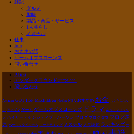
雑記
グルメ
趣味
製品・商品・サービス
1人暮らし
ミスチル
仕事
Info
おカネの話
ゲームオブスローンズ
問い合わせ
PJ test
アンダーグラウンドについて
問い合わせ
お金
GOT
Mr.children
HSP
おすすめ
Amazon
Netflix
NISA
もぐらについ
ドラマ
ゲームオブスローンズ
ゲーム
て
アマゾン
ネットフリック
ブログ運
ハイリー・センシティブ・パーソン
ブログ
ブログ収益
ス
営
ランキング
ミスチル
メタ認知
ベーシックインカム
マーケティング
一
書籍
映画
仕事