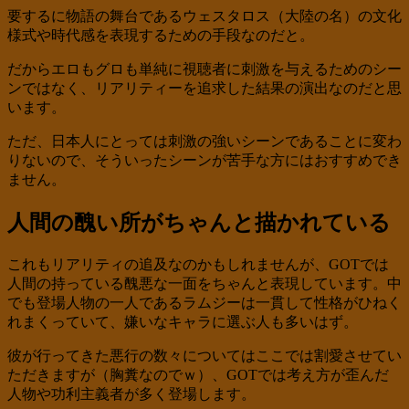
要するに物語の舞台であるウェスタロス（大陸の名）の文化
様式や時代感を表現するための手段なのだと。
だからエロもグロも単純に視聴者に刺激を与えるためのシー
ンではなく、リアリティーを追求した結果の演出なのだと思
います。
ただ、日本人にとっては刺激の強いシーンであることに変わ
りないので、そういったシーンが苦手な方にはおすすめでき
ません。
人間の醜い所がちゃんと描かれている
これもリアリティの追及なのかもしれませんが、GOTでは
人間の持っている醜悪な一面をちゃんと表現しています。中
でも登場人物の一人であるラムジーは一貫して性格がひねく
れまくっていて、嫌いなキャラに選ぶ人も多いはず。
彼が行ってきた悪行の数々についてはここでは割愛させてい
ただきますが（胸糞なのでｗ）、GOTでは考え方が歪んだ
人物や功利主義者が多く登場します。