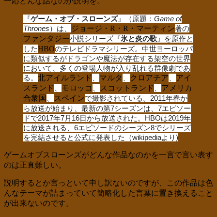
一応どんな話なのか説明を。
『
ゲーム・オブ・スローンズ
』（原題：
Game of
Thrones
）は、
ジョージ・R・R・マーティン
著の
ファンタジー
小説シリーズ『
氷と炎の歌
』を原作と
した
HBO
のテレビドラマシリーズ。中世ヨーロッパ
に類似するがドラゴンや魔法が存在する架空の世界
において、多くの登場人物が入り乱れる群像劇であ
る。
北アイルランド
、
マルタ
、
クロアチア
、
アイ
スランド
、
モロッコ
、
スコットランド
、
アメリカ
合衆国
、
スペイン
で撮影されている。2011年春か
ら放送が始まり、最新の第7シーズンは、7エピソー
ドで2017年7月16日から放送された。HBOは2019年
に放送される、6エピソードのシーズン8でシリーズ
を完結させると公式に発表した（wikipediaより)
ゲームオブスローンズがどんな作品なのかを一言で言い表す
のは正直難しい。
説明するとか言っといて申し訳ないのですが、この作品は色
んなテーマが詰まっていて簡略化した言葉に置き換えること
が出来ないのです。