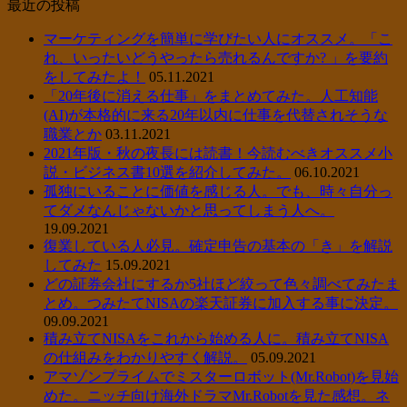
最近の投稿
マーケティングを簡単に学びたい人にオススメ。「こ
れ、いったいどうやったら売れるんですか? 」を要約
をしてみたよ！
05.11.2021
「20年後に消える仕事」をまとめてみた。人工知能
(AI)が本格的に来る20年以内に仕事を代替されそうな
職業とか
03.11.2021
2021年版・秋の夜長には読書！今読むべきオススメ小
説・ビジネス書10選を紹介してみた。
06.10.2021
孤独にいることに価値を感じる人。でも、時々自分っ
てダメなんじゃないかと思ってしまう人へ。
19.09.2021
復業している人必見。確定申告の基本の「き」を解説
してみた
15.09.2021
どの証券会社にするか5社ほど絞って色々調べてみたま
とめ。つみたてNISAの楽天証券に加入する事に決定。
09.09.2021
積み立てNISAをこれから始める人に。積み立てNISA
の仕組みをわかりやすく解説。
05.09.2021
アマゾンプライムでミスターロボット(Mr.Robot)を見始
めた。ニッチ向け海外ドラマMr.Robotを見た感想。ネ