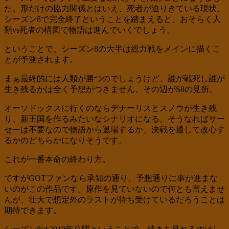
た。形だけの協力関係とはいえ、死者が迫りきている現状、
シーズン8で完全終了ということを踏まえると、おそらく人
類vs死者の構図で物語は進んでいくでしょう。
ということで、シーズン8の大半は総力戦をメインに描くこ
とが予測されます。
まぁ最終的には人類が勝つのでしょうけど、誰が戦死し誰が
生き残るかは全く予想がつきません。その辺がS8の見所。
オーソドックスに行くのならデナーリスとスノウが生き残
り、新王国を作るみたいなシナリオになる。そうなればサー
セーは不要なので物語から退場するか、決戦を通して改心す
るかのどちらかになりそうです。
これが一番本命の終わり方。
ですがGOTファンなら承知の通り、予想通りに事が進まな
いのがこの作品です。原作を見ていないので何とも言えませ
んが、壮大で想定外のラストが待ち受けているだろうことは
期待できます。