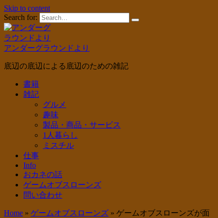
Skip to content
Search for:
アンダーグラウンドより
底辺の底辺による底辺のための雑記
書籍
雑記
グルメ
趣味
製品・商品・サービス
1人暮らし
ミスチル
仕事
Info
おカネの話
ゲームオブスローンズ
問い合わせ
Home
»
ゲームオブスローンズ
»
ゲームオブスローンズが面