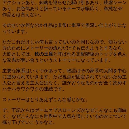
アクションあり、知略を巡らせた駆け引きあり、残虐シーン
あり、お色気ありと扱っているテーマが幅広く、単純なSF
作品とは言えない。
そのせいか何なのか作品は非常に重厚で奥深い仕上がりにな
っています。
ただこれだけじゃ何も言ってないのと同じなので、知らない
方のためにストーリーの流れだけでも伝えようとするなら、
大筋としては、
鉄の玉座
と呼ばれる支配階級のトップを色ん
な家系が奪い合うというストーリーになっています。
主要な家系はいくつかあって、物語はその家系の人間を中心
に進められていきます。ただ視点が固定されていないため主
人公と言える主人公はなく、誰がどうなるのかが全く読めず
ハラハラワクワクの連続です。
ストーリーはとりあえずこんな感じかな。
で、下記からはゲームオブスローンズがなぜこんなにも面白
く、なぜこんなにも世界中で人気を博しているのかについて
掘り下げていこうかなと。