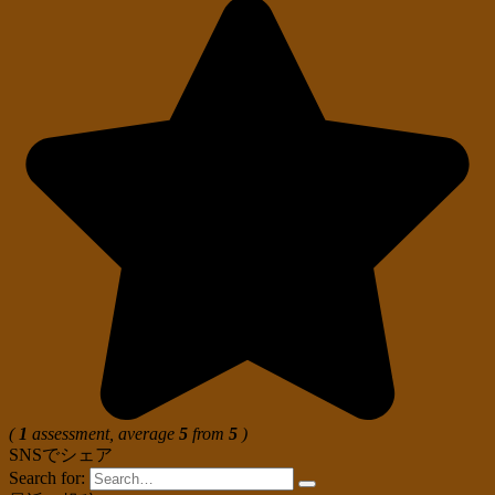
(
1
assessment, average
5
from
5
)
SNSでシェア
Search for: