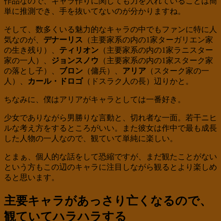
作品なので、キャラ作りに関しても力を入れていることは簡
単に推測でき、手を抜いてないのが分かりますね。
そして、数多くいる魅力的なキャラの中でもファンに特に人
気なのが、
デナーリス
（主要家系の内の1家ターガリエン家
の生き残り）、
ティリオン
（主要家系の内の1家ラニスター
家の一人）、
ジョンスノウ
（主要家系の内の1家スターク家
の落とし子）、
ブロン
（傭兵）、
アリア
（スターク家の一
人）、
カール・ドロゴ
（ドスラク人の長）辺りかと。
ちなみに、僕はアリアがキャラとしては一番好き。
少女でありながら男勝りな言動と、切れ者な一面。若干ニヒ
ルな考え方をするところがいい。また彼女は作中で最も成長
した人物の一人なので、観ていて単純に楽しい。
とまぁ、個人的な話をして恐縮ですが、まだ観たことがない
という方もこの辺のキャラに注目しながら観るとより楽しめ
ると思います。
主要キャラがあっさり亡くなるので、
観ていてハラハラする