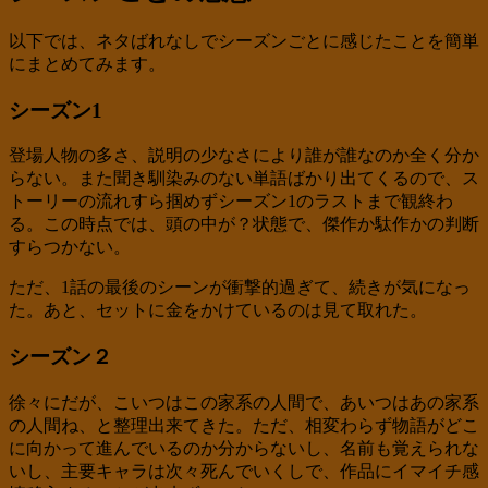
以下では、ネタばれなしでシーズンごとに感じたことを簡単
にまとめてみます。
シーズン1
登場人物の多さ、説明の少なさにより誰が誰なのか全く分か
らない。また聞き馴染みのない単語ばかり出てくるので、ス
トーリーの流れすら掴めずシーズン1のラストまで観終わ
る。この時点では、頭の中が？状態で、傑作か駄作かの判断
すらつかない。
ただ、1話の最後のシーンが衝撃的過ぎて、続きが気になっ
た。あと、セットに金をかけているのは見て取れた。
シーズン２
徐々にだが、こいつはこの家系の人間で、あいつはあの家系
の人間ね、と整理出来てきた。ただ、相変わらず物語がどこ
に向かって進んでいるのか分からないし、名前も覚えられな
いし、主要キャラは次々死んでいくしで、作品にイマイチ感