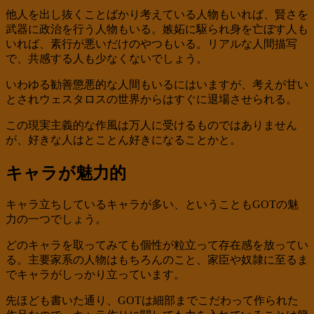
他人を出し抜くことばかり考えている人物もいれば、賢さを
武器に政治を行う人物もいる。嫉妬に駆られ身を亡ぼす人も
いれば、素行が悪いだけのやつもいる。リアルな人間描写
で、共感する人も少なくないでしょう。
いわゆる勧善懲悪的な人間もいるにはいますが、考えが甘い
とされウェスタロスの世界からはすぐに退場させられる。
この現実主義的な作風は万人に受けるものではありません
が、好きな人はとことん好きになることかと。
キャラが魅力的
キャラ立ちしているキャラが多い、ということもGOTの魅
力の一つでしょう。
どのキャラを取ってみても個性が粒立って存在感を放ってい
る。主要家系の人物はもちろんのこと、家臣や奴隷に至るま
でキャラがしっかり立っています。
先ほども書いた通り、GOTは細部までこだわって作られた