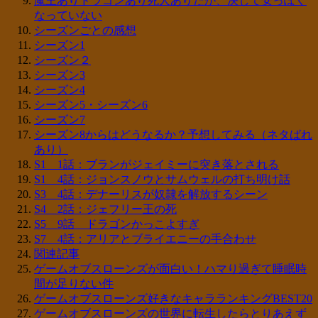
魔王ありドラゴンあり死人ありだが、決して安っぽく
なっていない
シーズンごとの感想
シーズン1
シーズン２
シーズン3
シーズン4
シーズン5・シーズン6
シーズン7
シーズン8からはどうなるか？予想してみる（ネタばれ
あり）
S1 1話：ブランがジェイミーに突き落とされる
S1 4話：ジョンスノウとサムウェルの打ち明け話
S3 4話：デナーリスが奴隷を解放するシーン
S4 2話：ジェフリー王の死
S5 9話 ドラゴンかっこよすぎ
S7 4話：アリアとブライエニーの手合わせ
関連記事
ゲームオブスローンズが面白い！ハマり過ぎて睡眠時
間が足りない件
ゲームオブスローンズ好きなキャラランキングBEST20
ゲームオブスローンズの世界に転生したらとりあえず