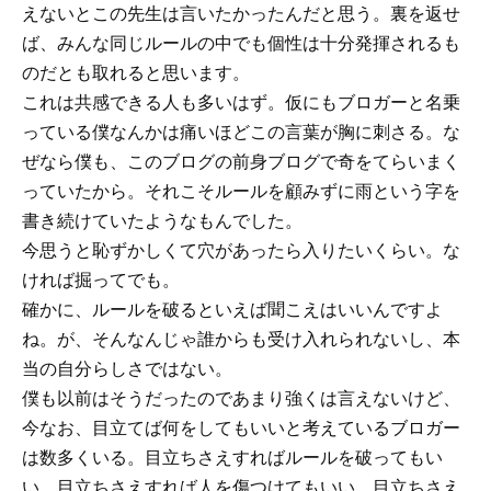
えないとこの先生は言いたかったんだと思う。裏を返せ
ば、みんな同じルールの中でも個性は十分発揮されるも
のだとも取れると思います。
これは共感できる人も多いはず。仮にもブロガーと名乗
っている僕なんかは痛いほどこの言葉が胸に刺さる。な
ぜなら僕も、このブログの前身ブログで奇をてらいまく
っていたから。それこそルールを顧みずに雨という字を
書き続けていたようなもんでした。
今思うと恥ずかしくて穴があったら入りたいくらい。な
ければ掘ってでも。
確かに、ルールを破るといえば聞こえはいいんですよ
ね。が、そんなんじゃ誰からも受け入れられないし、本
当の自分らしさではない。
僕も以前はそうだったのであまり強くは言えないけど、
今なお、目立てば何をしてもいいと考えているブロガー
は数多くいる。目立ちさえすればルールを破ってもい
い。目立ちさえすれば人を傷つけてもいい。目立ちさえ