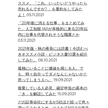
ススメ。「これ、いったいどうやったら
売れるんですか? 」を要約をしてみた
よ！
05.11.2021
「20年後に消える仕事」をまとめてみ
た。人工知能 (AI)が本格的に来る20年以
内に仕事を代替されそうな職業とか
03.11.2021
2021年版・秋の夜長には読書！今読むべ
きオススメ小説・ビジネス書10選を紹介
してみた。
06.10.2021
孤独にいることに価値を感じる人。で
も、時々自分ってダメなんじゃないかと
思ってしまう人へ。
19.09.2021
復業している人必見。確定申告の基本の
「き」を解説してみた
15.09.2021
どの証券会社にするか5社ほど絞って色々
調べてみたまとめ。つみたてNISAの楽天