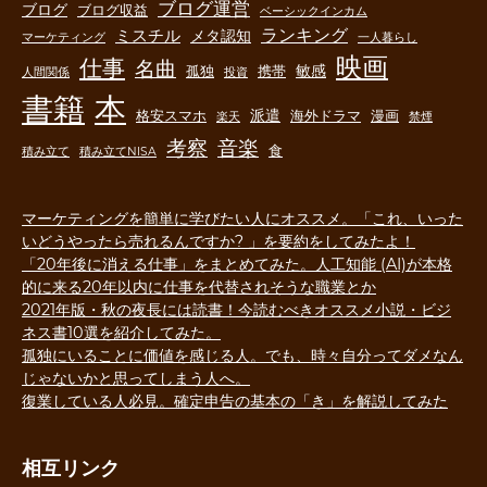
ブログ運営
ブログ
ブログ収益
ベーシックインカム
ランキング
ミスチル
メタ認知
マーケティング
一人暮らし
映画
仕事
名曲
敏感
孤独
携帯
人間関係
投資
書籍
本
派遣
格安スマホ
海外ドラマ
漫画
楽天
禁煙
音楽
考察
食
積み立て
積み立てNISA
マーケティングを簡単に学びたい人にオススメ。「これ、いった
いどうやったら売れるんですか? 」を要約をしてみたよ！
「20年後に消える仕事」をまとめてみた。人工知能 (AI)が本格
的に来る20年以内に仕事を代替されそうな職業とか
2021年版・秋の夜長には読書！今読むべきオススメ小説・ビジ
ネス書10選を紹介してみた。
孤独にいることに価値を感じる人。でも、時々自分ってダメなん
じゃないかと思ってしまう人へ。
復業している人必見。確定申告の基本の「き」を解説してみた
相互リンク