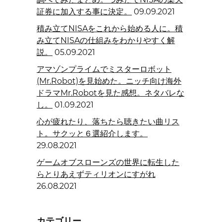
証券に加入する事に決定。
09.09.2021
積み立てNISAをこれから始める人に。積
み立てNISAの仕組みをわかりやすく解
説。
05.09.2021
アマゾンプライムでミスターロボット
(Mr.Robot)を見始めた。ニッチ向け海外
ドラマMr.Robotを見た感想。ネタバレな
し。
01.09.2021
心が疲れたり、落ちたら聴きたい曲リス
ト。サクッと６選紹介します。
29.08.2021
ゲームオブスローンズの世界に転生した
らとりあえずティリオンにすがれ
26.08.2021
カテゴリー