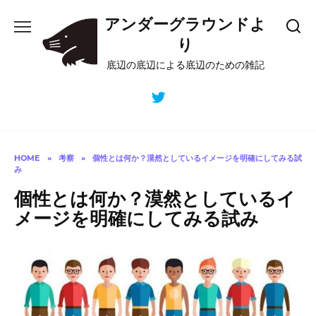
Skip
アンダーグラウンドよ
to
content
り
底辺の底辺による底辺のための雑記
HOME
»
考察
»
個性とは何か？漠然としているイメージを明確にしてみる試
み
個性とは何か？漠然としているイ
メージを明確にしてみる試み