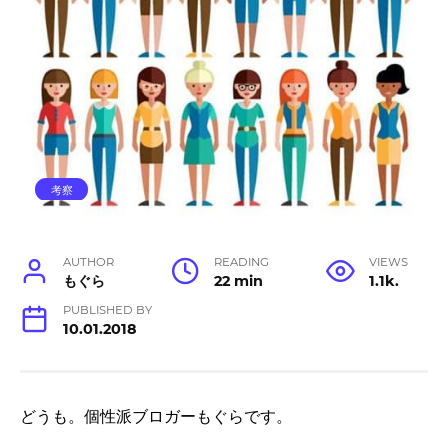
考察
AUTHOR
READING
VIEWS
もぐら
22 min
1.1k.
PUBLISHED BY
10.01.2018
どうも。個性派ブロガーもぐらです。