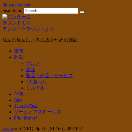
Skip to content
Search for:
アンダーグラウンドより
底辺の底辺による底辺のための雑記
書籍
雑記
グルメ
趣味
製品・商品・サービス
1人暮らし
ミスチル
仕事
Info
おカネの話
ゲームオブスローンズ
問い合わせ
Home
»
51NEG2dpizL._SL160_-3851057