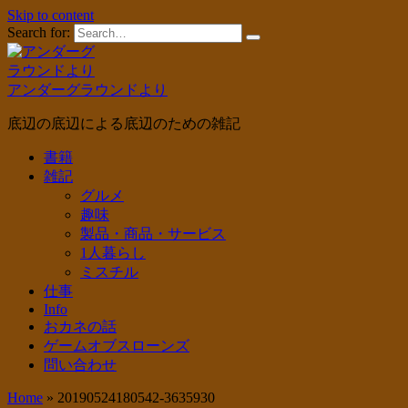
Skip to content
Search for:
アンダーグラウンドより
底辺の底辺による底辺のための雑記
書籍
雑記
グルメ
趣味
製品・商品・サービス
1人暮らし
ミスチル
仕事
Info
おカネの話
ゲームオブスローンズ
問い合わせ
Home
»
20190524180542-3635930