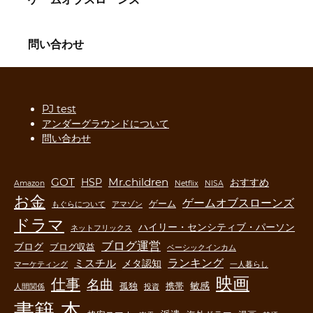
問い合わせ
PJ test
アンダーグラウンドについて
問い合わせ
GOT
Mr.children
HSP
おすすめ
Amazon
Netflix
NISA
お金
ゲームオブスローンズ
ゲーム
もぐらについて
アマゾン
ドラマ
ハイリー・センシティブ・パーソン
ネットフリックス
ブログ運営
ブログ
ブログ収益
ベーシックインカム
ランキング
ミスチル
メタ認知
マーケティング
一人暮らし
映画
仕事
名曲
敏感
孤独
携帯
人間関係
投資
書籍
本