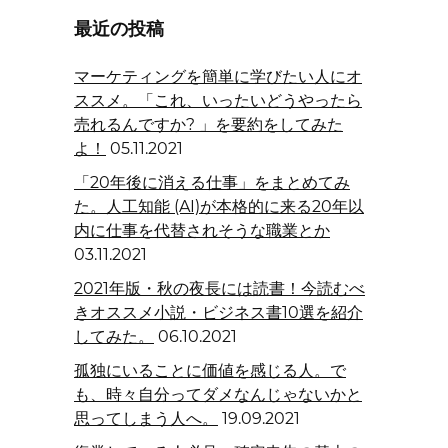
最近の投稿
マーケティングを簡単に学びたい人にオ
ススメ。「これ、いったいどうやったら
売れるんですか? 」を要約をしてみた
よ！
05.11.2021
「20年後に消える仕事」をまとめてみ
た。人工知能 (AI)が本格的に来る20年以
内に仕事を代替されそうな職業とか
03.11.2021
2021年版・秋の夜長には読書！今読むべ
きオススメ小説・ビジネス書10選を紹介
してみた。
06.10.2021
孤独にいることに価値を感じる人。で
も、時々自分ってダメなんじゃないかと
思ってしまう人へ。
19.09.2021