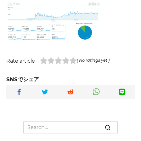
Rate article
( No ratings yet )
SNSでシェア
Search
for: