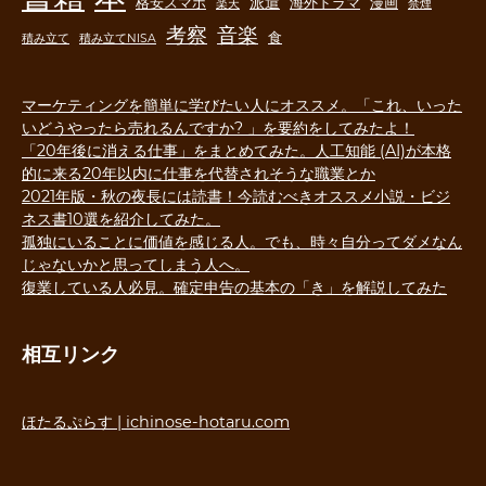
派遣
格安スマホ
海外ドラマ
漫画
楽天
禁煙
音楽
考察
食
積み立て
積み立てNISA
マーケティングを簡単に学びたい人にオススメ。「これ、いった
いどうやったら売れるんですか? 」を要約をしてみたよ！
「20年後に消える仕事」をまとめてみた。人工知能 (AI)が本格
的に来る20年以内に仕事を代替されそうな職業とか
2021年版・秋の夜長には読書！今読むべきオススメ小説・ビジ
ネス書10選を紹介してみた。
孤独にいることに価値を感じる人。でも、時々自分ってダメなん
じゃないかと思ってしまう人へ。
復業している人必見。確定申告の基本の「き」を解説してみた
相互リンク
ほたるぷらす | ichinose-hotaru.com