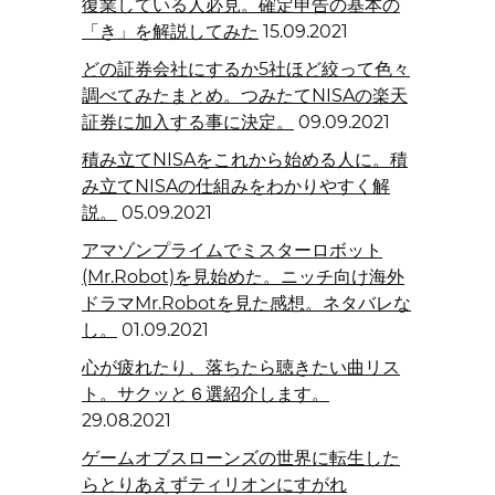
復業している人必見。確定申告の基本の
「き」を解説してみた
15.09.2021
どの証券会社にするか5社ほど絞って色々
調べてみたまとめ。つみたてNISAの楽天
証券に加入する事に決定。
09.09.2021
積み立てNISAをこれから始める人に。積
み立てNISAの仕組みをわかりやすく解
説。
05.09.2021
アマゾンプライムでミスターロボット
(Mr.Robot)を見始めた。ニッチ向け海外
ドラマMr.Robotを見た感想。ネタバレな
し。
01.09.2021
心が疲れたり、落ちたら聴きたい曲リス
ト。サクッと６選紹介します。
29.08.2021
ゲームオブスローンズの世界に転生した
らとりあえずティリオンにすがれ