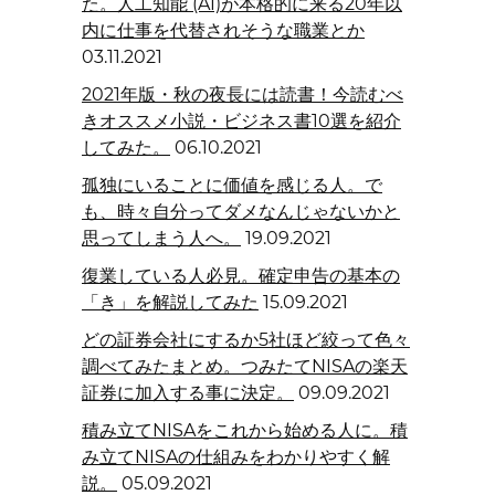
た。人工知能 (AI)が本格的に来る20年以
内に仕事を代替されそうな職業とか
03.11.2021
2021年版・秋の夜長には読書！今読むべ
きオススメ小説・ビジネス書10選を紹介
してみた。
06.10.2021
孤独にいることに価値を感じる人。で
も、時々自分ってダメなんじゃないかと
思ってしまう人へ。
19.09.2021
復業している人必見。確定申告の基本の
「き」を解説してみた
15.09.2021
どの証券会社にするか5社ほど絞って色々
調べてみたまとめ。つみたてNISAの楽天
証券に加入する事に決定。
09.09.2021
積み立てNISAをこれから始める人に。積
み立てNISAの仕組みをわかりやすく解
説。
05.09.2021