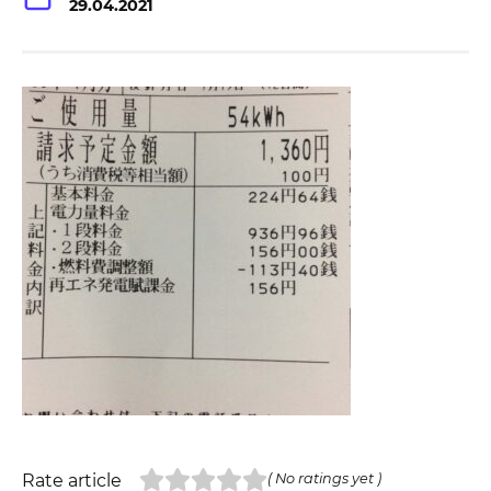
29.04.2021
Rate article
( No ratings yet )