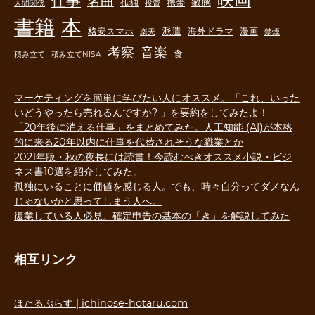
仕事
名曲
敏感
孤独
携帯
人間関係
投資
書籍
本
派遣
格安スマホ
海外ドラマ
漫画
楽天
禁煙
音楽
考察
食
積み立て
積み立てNISA
マーケティングを簡単に学びたい人にオススメ。「これ、いった
いどうやったら売れるんですか? 」を要約をしてみたよ！
「20年後に消える仕事」をまとめてみた。人工知能 (AI)が本格
的に来る20年以内に仕事を代替されそうな職業とか
2021年版・秋の夜長には読書！今読むべきオススメ小説・ビジ
ネス書10選を紹介してみた。
孤独にいることに価値を感じる人。でも、時々自分ってダメなん
じゃないかと思ってしまう人へ。
復業している人必見。確定申告の基本の「き」を解説してみた
相互リンク
ほたるぷらす | ichinose-hotaru.com