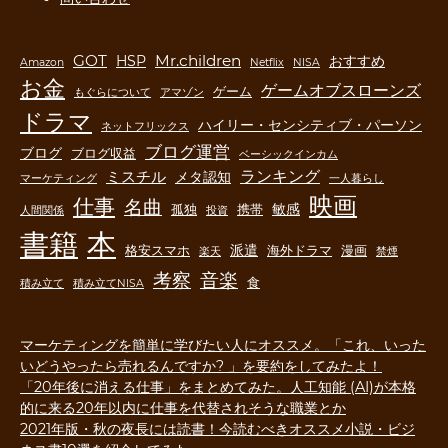
GOT
Mr.children
HSP
おすすめ
Amazon
Netflix
NISA
お金
ゲームオブスローンズ
ゲーム
もぐらについて
アマゾン
ドラマ
ハイリー・センシティブ・パーソン
ネットフリックス
ブログ運営
ブログ
ブログ収益
ベーシックインカム
ランキング
ミスチル
メタ認知
マーケティング
一人暮らし
映画
仕事
名曲
敏感
孤独
携帯
人間関係
投資
書籍
本
派遣
格安スマホ
海外ドラマ
漫画
楽天
禁煙
音楽
考察
食
積み立て
積み立てNISA
マーケティングを簡単に学びたい人にオススメ。「これ、いった
いどうやったら売れるんですか? 」を要約をしてみたよ！
「20年後に消える仕事」をまとめてみた。人工知能 (AI)が本格
的に来る20年以内に仕事を代替されそうな職業とか
2021年版・秋の夜長には読書！今読むべきオススメ小説・ビジ