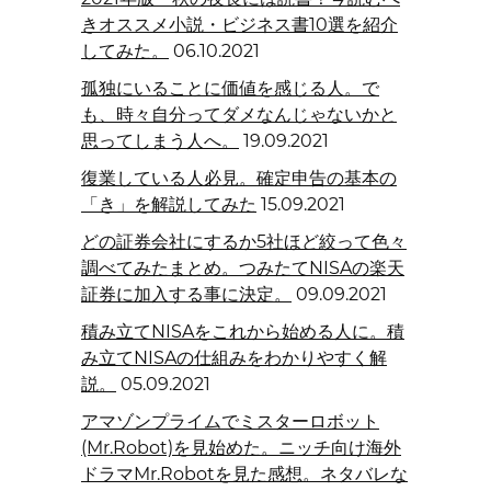
きオススメ小説・ビジネス書10選を紹介
してみた。
06.10.2021
孤独にいることに価値を感じる人。で
も、時々自分ってダメなんじゃないかと
思ってしまう人へ。
19.09.2021
復業している人必見。確定申告の基本の
「き」を解説してみた
15.09.2021
どの証券会社にするか5社ほど絞って色々
調べてみたまとめ。つみたてNISAの楽天
証券に加入する事に決定。
09.09.2021
積み立てNISAをこれから始める人に。積
み立てNISAの仕組みをわかりやすく解
説。
05.09.2021
アマゾンプライムでミスターロボット
(Mr.Robot)を見始めた。ニッチ向け海外
ドラマMr.Robotを見た感想。ネタバレな