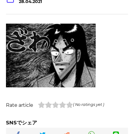
28.04.2021
Rate article
( No ratings yet )
SNSでシェア