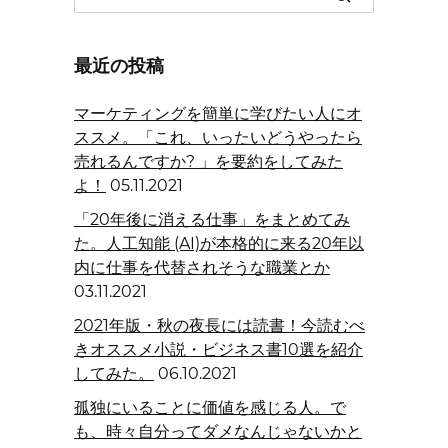
for:
最近の投稿
マーケティングを簡単に学びたい人にオ
ススメ。「これ、いったいどうやったら
売れるんですか? 」を要約をしてみた
よ！
05.11.2021
「20年後に消える仕事」をまとめてみ
た。人工知能 (AI)が本格的に来る20年以
内に仕事を代替されそうな職業とか
03.11.2021
2021年版・秋の夜長には読書！今読むべ
きオススメ小説・ビジネス書10選を紹介
してみた。
06.10.2021
孤独にいることに価値を感じる人。で
も、時々自分ってダメなんじゃないかと