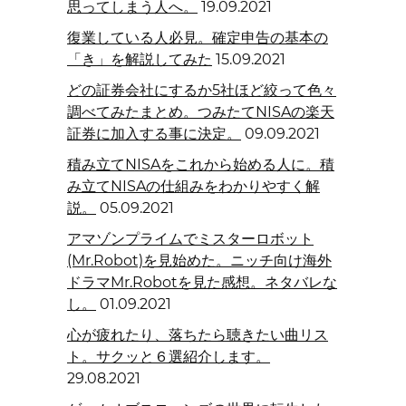
思ってしまう人へ。
19.09.2021
復業している人必見。確定申告の基本の
「き」を解説してみた
15.09.2021
どの証券会社にするか5社ほど絞って色々
調べてみたまとめ。つみたてNISAの楽天
証券に加入する事に決定。
09.09.2021
積み立てNISAをこれから始める人に。積
み立てNISAの仕組みをわかりやすく解
説。
05.09.2021
アマゾンプライムでミスターロボット
(Mr.Robot)を見始めた。ニッチ向け海外
ドラマMr.Robotを見た感想。ネタバレな
し。
01.09.2021
心が疲れたり、落ちたら聴きたい曲リス
ト。サクッと６選紹介します。
29.08.2021