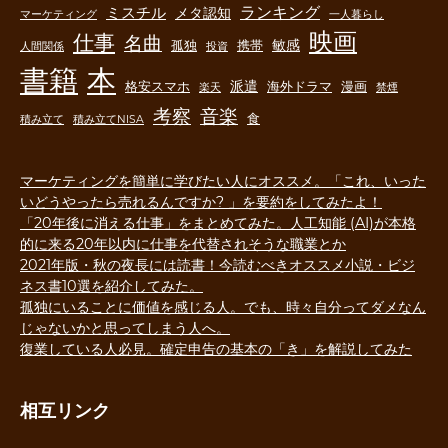
ランキング
ミスチル
メタ認知
マーケティング
一人暮らし
映画
仕事
名曲
敏感
孤独
携帯
人間関係
投資
書籍
本
派遣
格安スマホ
海外ドラマ
漫画
楽天
禁煙
音楽
考察
食
積み立て
積み立てNISA
マーケティングを簡単に学びたい人にオススメ。「これ、いった
いどうやったら売れるんですか? 」を要約をしてみたよ！
「20年後に消える仕事」をまとめてみた。人工知能 (AI)が本格
的に来る20年以内に仕事を代替されそうな職業とか
2021年版・秋の夜長には読書！今読むべきオススメ小説・ビジ
ネス書10選を紹介してみた。
孤独にいることに価値を感じる人。でも、時々自分ってダメなん
じゃないかと思ってしまう人へ。
復業している人必見。確定申告の基本の「き」を解説してみた
相互リンク