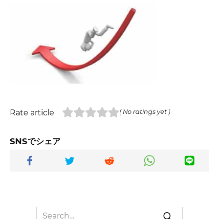
Rate article
( No ratings yet )
SNSでシェア
Search