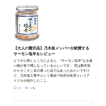
【大人の贅沢品】乃木坂メンバーが絶賛する
サーモン塩辛をレビュー
どうやら聞くところによると、“サーモン塩辛”なる食
べ物が巷で噂になっているらしいです。 実は数年前
からそこそこ名の通った品ではあったみたいですけ
ど、乃木坂工事中という番組で松村沙友里というア
イドルが紹介したこ […
0
1.1k.